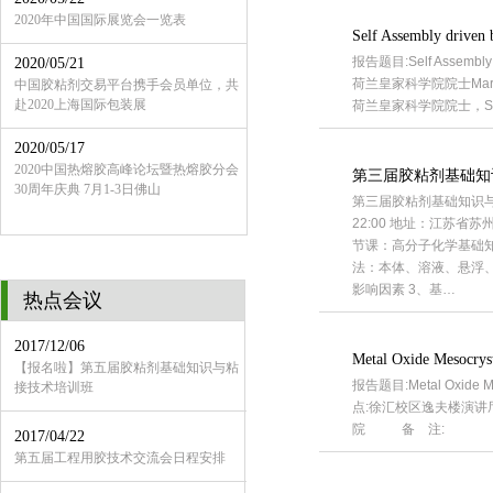
2020年中国国际展览会一览表
Self Assembly driven b
报告题目:Self Assemb
2020/05/21
荷兰皇家科学院院士Marti
中国胶粘剂交易平台携手会员单位，共
赴2020上海国际包装展
荷兰皇家科学院院士，S
2020/05/17
2020中国热熔胶高峰论坛暨热熔胶分会
第三届胶粘剂基础知
30周年庆典 7月1-3日佛山
第三届胶粘剂基础知识与粘接
22:00 地址：江苏省苏
节课：高分子化学基础知
法：本体、溶液、悬浮、
影响因素 3、基…
热点会议
2017/12/06
Metal Oxide Mesocryst
【报名啦】第五届胶粘剂基础知识与粘
报告题目:Metal Oxide M
接技术培训班
点:徐汇校区逸夫楼演讲厅 
院 备 注: Tetsu
2017/04/22
第五届工程用胶技术交流会日程安排