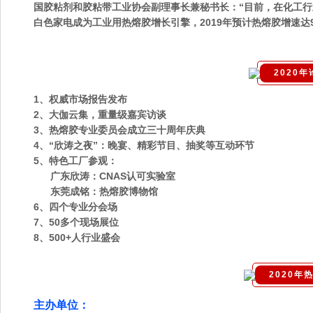
国胶粘剂和胶粘带工业协会副理事长兼秘书长：
“目前，在化工
白色家电成为工业用热熔胶增长引擎，2019年预计热熔胶增速达9.
2020
1、权威市场报告发布
2、大伽云集，重量级嘉宾访谈
3、热熔胶专业委员会成立三十周年庆典
4、“欣涛之夜”：晚宴、精彩节目、抽奖等互动环节
5、特色工厂参观：
广东欣涛：
CNAS认可实验室
东莞成铭：
热熔胶博物馆
6、四个专业分会场
7、50多个现场展位
8、500+人行业盛会
2020年
主办单位：