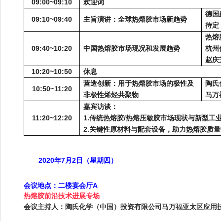
09:00~09:10
欢迎词
德国
09:10~09:40
主旨演讲：全球热熔胶市场新趋势
待定
热熔
09:40~10:20
中国热熔胶市场现况和发展趋势
杭州
赵庆
10:20~10:50
休息
营造创新：用于热熔胶市场的极性及
陶氏
10:50~11:20
非极性烯烃共聚物
马万
嘉宾访谈：
11:20~12:20
1.
/
传统热熔胶
热熔压敏胶市场现状与新型工
2.
关键性原材料与配套设备，助力热熔胶质量
2020
7
2
年
月
日（星期四）
A
会议地点：
二楼宴会厅
热熔胶前沿技术进展专场
会议主持人：陶氏化学（中国）投资有限公司
马万福亚太区应用