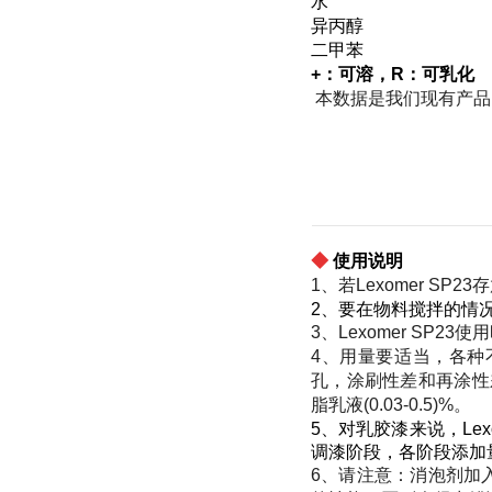
水
异丙醇
二甲
+：可溶，R：可乳化
本数据是我们现有产
◆
使用说明
1、若Lexomer 
2、要在物料搅拌的情况下
3、Lexomer SP
4、用量要适当，各种
孔，涂刷性差和再涂性差等
脂乳液(0.03-0.5)%。
5、对乳胶漆来说，Le
调漆阶段，各阶段添加
6、请注意：消泡剂加