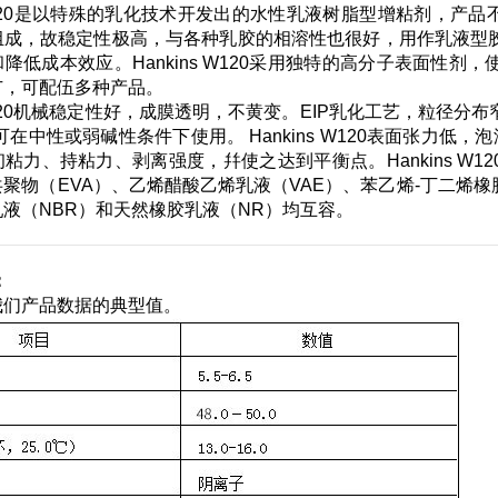
s W120是以特殊的乳化技术开发出的水性乳液树脂型增粘剂，产品
组成，故稳定性极高，与各种乳胶的相溶性也很好，用作乳液型
降低成本效应。Hankins W120采用独特的高分子表面性
广，可配伍多种产品。
s W120机械稳定性好，成膜透明，不黄变。EIP乳化工艺，粒
可在中性或弱碱性条件下使用。 Hankins W120表面张力低
力、持粘力、剥离强度，幷使之达到平衡点。Hankins W120与丙烯
聚物（EVA）、乙烯醋酸乙烯乳液（VAE）、苯乙烯-丁二烯橡
液（NBR）和天然橡胶乳液（NR）均互容。
：
我们产品数据的典型值。