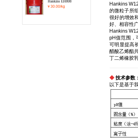
Hankins EH808
Hankin
￥30.00/kg
的微粒子所
很好的增效和
好、相容性
Hankin
pH值范围，
可明显提高初粘
醋酸乙烯酯共
丁二烯橡胶乳
◆
技术参数
以下是基于