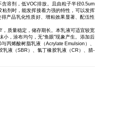
不含溶剂，低VOC排放。且由粒子半径0.5um
胶粘剂时，能发挥接着力强的特性，可以发挥
剂，使得产品乳化性质好、增粘效果显著、配伍性
径分布窄，质量稳定，储存期长。本乳液可适宜较宽
，泡沫小，涂布均匀，无“鱼眼”现象产生。添加后
酸树脂乳液（Acrylate Emulsion）、
胶乳液（SBR）、氯丁橡胶乳液（CR）、腈-