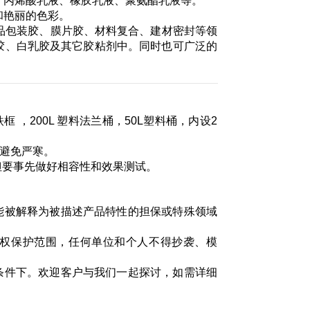
乳液、丙烯酸乳液、橡胶乳液、聚氨酯乳液等。
度和艳丽的色彩。
、纸品包装胶、膜片胶、材料复合、建材密封等领
胶、白乳胶及其它胶粘剂中。同时也可广泛的
度铁框 ，200L 塑料法兰桶，50L塑料桶，内设2
品应避免严寒。
但要事先做好相容性和效果测试。
能被解释为被描述产品特性的担保或特殊领域
产权保护范围，任何单位和个人不得抄袭、模
条件下。欢迎客户与我们一起探讨，如需详细