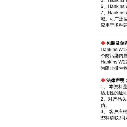
5、Hank
6、Hank
7、Hank
域。可广泛
应用于多种
◆
包装及储
Hankins
个防污染内
Hankin
为阻止微生
◆
法律声明
1、 本资
适用性的证
2、对产品
仿。
3、 客户
资料请联系