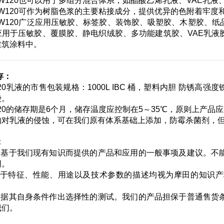
ins W120也可以用于多组分混合体系，如醋酸乙烯乳液、VAE
ins W120可作为树脂色浆的主要粘接成分，提供优异的色附着牢
ins W120广泛应用压敏胶、标签胶、装饰胶、吸塑胶、木塑胶
应用于压敏胶、覆膜胶、静电织绒胶、多功能建筑胶、VAE乳液
建筑涂料中。
存：
 W120乳液的市售包装规格：1000L IBC 桶，塑料内胆 防锈高强
袋。
s W120的储存期是6个月，储存温度应控制在5～35℃，原则上产
物对乳液的侵蚀，可在我们原有体系基础上添加，防霉杀菌剂，
：
料是基于我们现有知识而提供的产品和应用的一般事项及建议。不
明。
关于特征、性能、用途以及技术参数的描述均视为摩田的知识
应根据其自身条件作出选择性的测试。我们的产品担保于普通售货
我们。