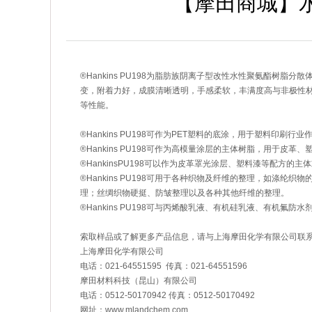
【摩田商城】水
®Hankins PU198为脂肪族阴离子型改性水性聚氨酯树脂分
变，附着力好，成膜清晰透明，手感柔软，丰满度高与非极性材料粘
等性能。
®Hankins PU198可作为PET塑料的底涂，用于塑料印刷行
®Hankins PU198可作为高模量涂层的主体树脂，用于皮革
®HankinsPU198可以作为皮革罩光涂层、塑料漆等配方
®Hankins PU198可用于各种织物及纤维的整理，如涤
理；丝绸织物硬挺、防皱整理以及各种其他纤维的整理。
®Hankins PU198可与丙烯酸乳液、有机硅乳液、有机氟
索取样品或了解更多产品信息，请与上海摩田化学有限公司联
上海摩田化学有限公司
电话：021-64551595 传真：021-64551596
摩田材料科技（昆山）有限公司
电话：0512-50170942 传真：0512-50170492
网址：www.mlandchem.com