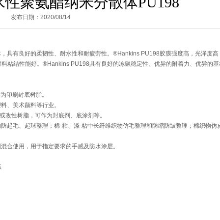
性聚氨酯纳米分散体PU198
发布日期：2020/08/14
散体，具有良好的柔韧性、耐水性和耐疲劳性。®Hankins PU198胶膜强度高，光泽度
结性能好。®Hankins PU198具有良好的冻融稳定性、优异的附着力、优异的
业作为印刷封底树脂。
、塑料、美术颜料等行业。
的主体或改性树脂，可作为封底剂、底涂剂等。
纶织物的防起毛、起球整理；棉-粘、涤-粘中长纤维织物仿毛整理和防缩防皱整理；棉织物仿
防水剂混合使用，用于指定要求的手感及防水涂层。
系