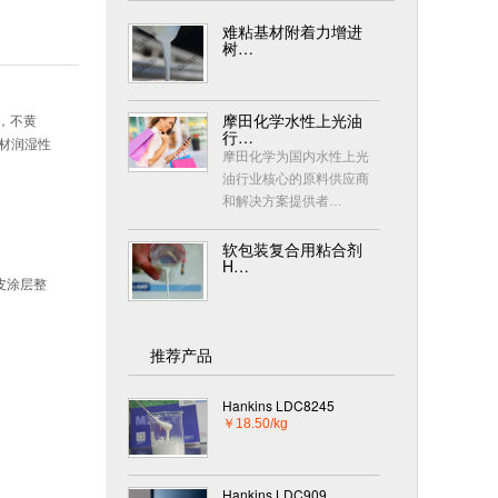
难粘基材附着力增进
树…
摩田化学水性上光油
高，不黄
行…
基材润湿性
摩田化学为国内水性上光
油行业核心的原料供应商
和解决方案提供者…
软包装复合用粘合剂
H…
皮涂层整
推荐产品
Hankins LDC8245
￥18.50/kg
Hankins LDC909